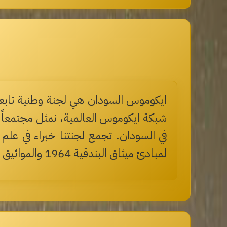
ايكوموس السودان هي لجنة وطنية تابعة 
شبكة ايكوموس العالمية، نمثل مجتمعاً م
في السودان. تجمع لجنتنا خبراء في علم ال
لمبادئ ميثاق البندقية 1964 والمواثيق الدولية الأخرى لحفظ التراث.