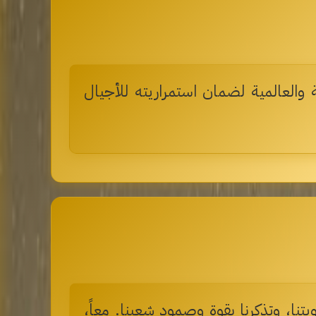
 والعالمية لضمان استمراريته للأجيال
تنا، وتذكرنا بقوة وصمود شعبنا. معاً،