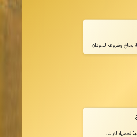
ة بمناخ وظروف السودان.
ة لحماية التراث.