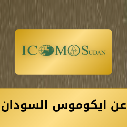
عن ايكوموس السودان