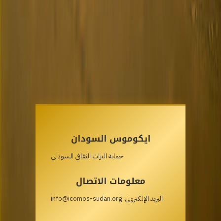
اتصل بنا
موسوعة التراث السوداني
ايكوموس السودان
حماية التراث الثقافي السوداني
معلومات الاتصال
البريد الإلكتروني: info@icomos-sudan.org